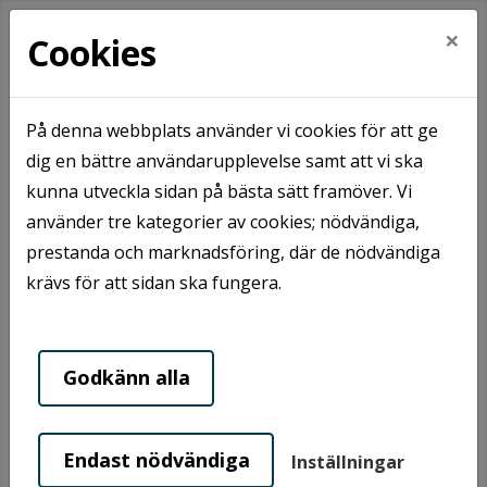
×
Cookies
På denna webbplats använder vi cookies för att ge
Hem
Mina sidor
dig en bättre användarupplevelse samt att vi ska
kunna utveckla sidan på bästa sätt framöver. Vi
Mobilt BankID
Lösenord
använder tre kategorier av cookies; nödvändiga,
prestanda och marknadsföring, där de nödvändiga
krävs för att sidan ska fungera.
Starta Mobilt BankID
Godkänn alla
Mobilt BankId på annan enhet
Endast nödvändiga
Inställningar