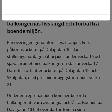
Under våren 2026 renoveras
balkongerna på Dalagatan och
Skolgatan. Arbetet görs för att förlänga
balkongernas livslängd och förbättra
boendemiljön.
Renoveringen genomförs i två etapper. Först
påbörjas arbetet på Dalagatan 10, där
ställningsmontage påbörjades under vecka 16 och
själva arbetet med balkongerna startar vecka 17.
Därefter fortsätter arbetet på Dalagatan 12 och
Skolgatan, med preliminär byggstart under vecka
21.
Under entreprenadtiden kommer berörda
balkonger att vara avstängda och låsta. Boende på
Dalagatan 10 behöver därför tömma sina