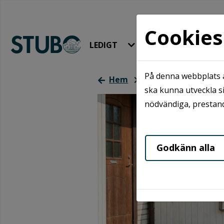
Cookies
LEDIGT
HYRA & BO
På denna webbplats a
Hem
Om oss
Hållbarhe
ska kunna utveckla si
nödvändiga, prestand
Godkänn alla