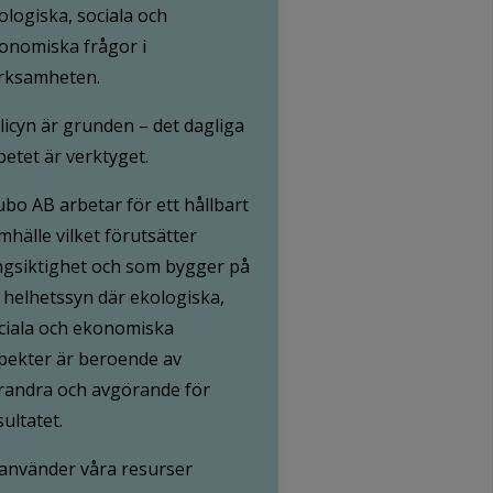
ologiska, sociala och
onomiska frågor i
rksamheten.
licyn är grunden – det dagliga
betet är verktyget.
ubo AB arbetar för ett hållbart
mhälle vilket förutsätter
ngsiktighet och som bygger på
 helhetssyn där ekologiska,
ciala och ekonomiska
pekter är beroende av
randra och avgörande för
sultatet.
 använder våra resurser