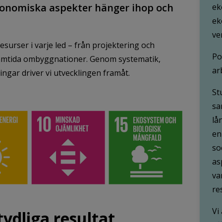
ekonomiska aspekter hänger ihop och
ek
ek
ve
resurser i varje led – från projektering och
Po
framtida ombyggnationer. Genom systematik,
ar
ingar driver vi utvecklingen framåt.
St
sa
lå
en
so
as
va
re
Vi
tydliga resultat