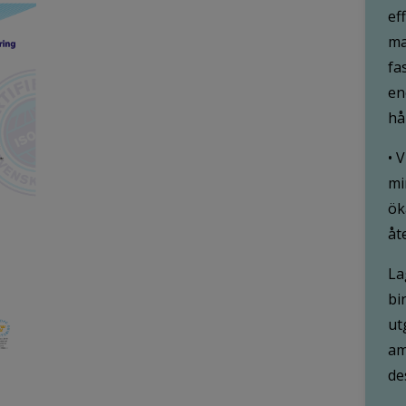
ef
ma
fa
en
hå
• 
mi
ök
åt
La
bi
ut
am
de