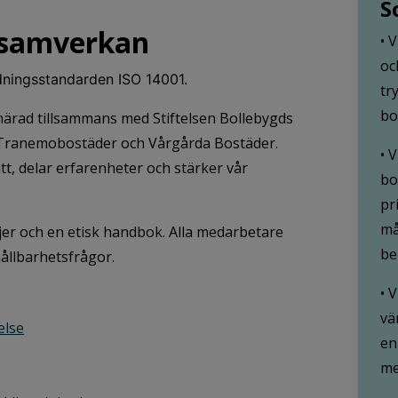
S
h samverkan
• 
oc
ledningsstandarden ISO 14001.
tr
bo
uhärad tillsammans med Stiftelsen Bollebygds
 Tranemobostäder och Vårgårda Bostäder.
• 
tt, delar erfarenheter och stärker vår
bo
pr
må
jer och en etisk handbok. Alla medarbetare
be
hållbarhetsfrågor.
• 
vä
else
en
me