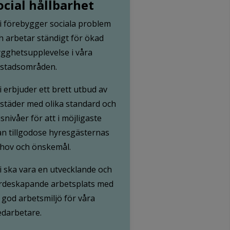
ocial hållbarhet
Vi förebygger sociala problem
h arbetar ständigt för ökad
ygghetsupplevelse i våra
stadsområden.
Vi erbjuder ett brett utbud av
städer med olika standard och
isnivåer för att i möjligaste
n tillgodose hyresgästernas
hov och önskemål.
Vi ska vara en utvecklande och
rdeskapande arbetsplats med
 god arbetsmiljö för våra
darbetare.