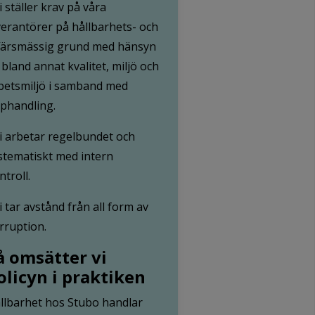
Vi ställer krav på våra
verantörer på hållbarhets- och
färsmässig grund med hänsyn
ll bland annat kvalitet, miljö och
betsmiljö i samband med
phandling.
Vi arbetar regelbundet och
stematiskt med intern
ntroll.
Vi tar avstånd från all form av
rruption.
å omsätter vi
olicyn i praktiken
llbarhet hos Stubo handlar