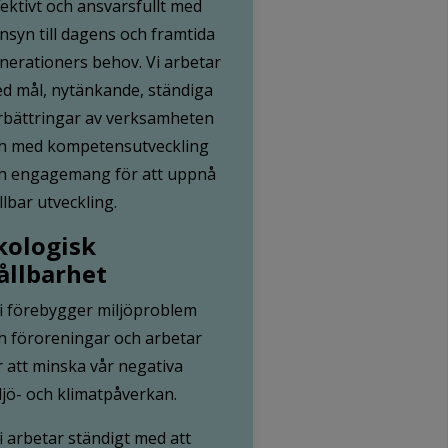
fektivt och ansvarsfullt med
nsyn till dagens och framtida
nerationers behov. Vi arbetar
d mål, nytänkande, ständiga
rbättringar av verksamheten
h med kompetensutveckling
h engagemang för att uppnå
llbar utveckling.
kologisk
ållbarhet
Vi förebygger miljöproblem
h föroreningar och arbetar
r att minska vår negativa
ljö- och klimatpåverkan.
Vi arbetar ständigt med att