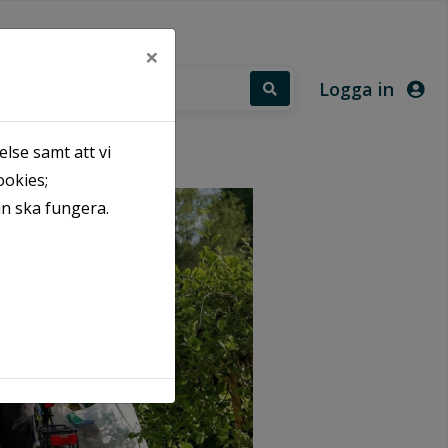
×
Logga in
lse samt att vi
ookies;
an ska fungera.