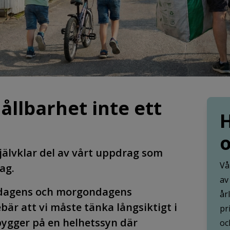
ållbarhet inte ett
H
o
jälvklar del av vårt uppdrag som
Vå
ag.
av
r dagens och morgondagens
år
bär att vi måste tänka långsiktigt i
pr
 bygger på en helhetssyn där
oc