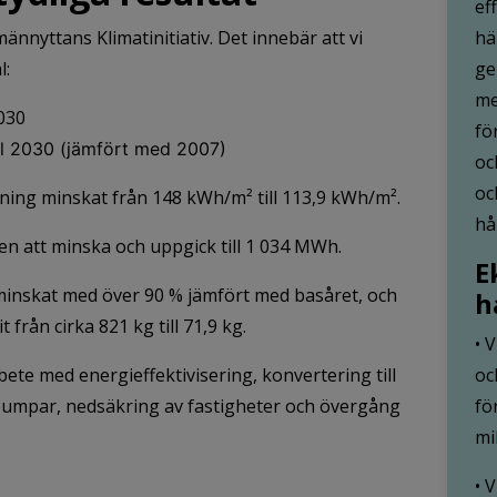
ef
hä
ännyttans Klimatinitiativ. Det innebär att vi
ge
l:
me
2030
fö
ll 2030 (jämfört med 2007)
oc
oc
ing minskat från 148 kWh/m² till 113,9 kWh/m².
hå
en att minska och uppgick till 1 034 MWh.
E
 minskat med över 90 % jämfört med basåret, och
h
från cirka 821 kg till 71,9 kg.
• 
oc
rbete med energieffektivisering, konvertering till
fö
pumpar, nedsäkring av fastigheter och övergång
mi
• 