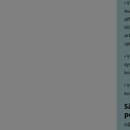
• 
le
af
ti
ar
up
• 
sy
ko
• 
ko
S
p
Hå