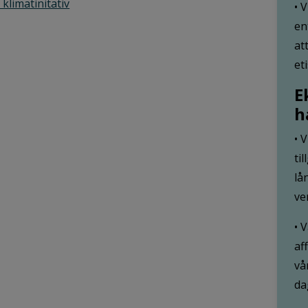
klimatinitativ
• 
en
at
et
E
h
• 
ti
lå
ve
• 
af
vå
da