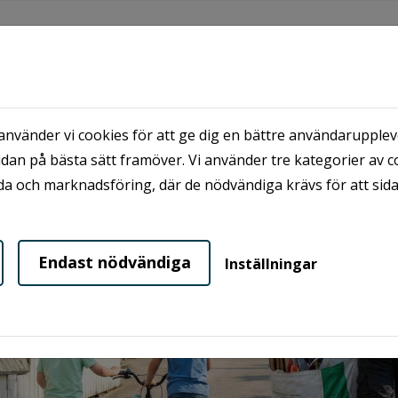
KUNDSERVICE
OM OSS
MINA SIDOR
nvänder vi cookies för att ge dig en bättre användaruppleve
t
dan på bästa sätt framöver. Vi använder tre kategorier av c
a och marknadsföring, där de nödvändiga krävs för att sid
Endast nödvändiga
Inställningar