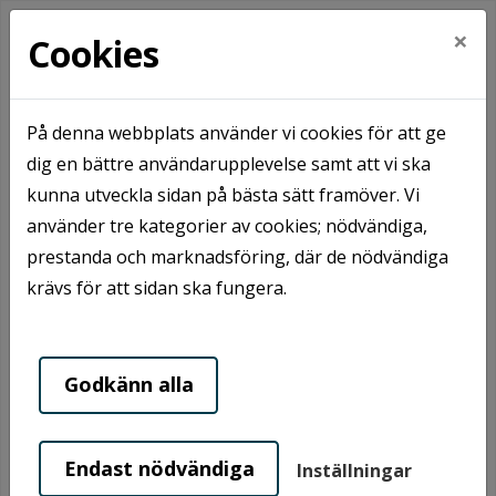
×
Cookies
På denna webbplats använder vi cookies för att ge
Hem
Kundservice
dig en bättre användarupplevelse samt att vi ska
Tillgänglighetsredogörelse stubo.se
kunna utveckla sidan på bästa sätt framöver. Vi
använder tre kategorier av cookies; nödvändiga,
prestanda och marknadsföring, där de nödvändiga
Tillgänglighetsredogörels
krävs för att sidan ska fungera.
e
Godkänn alla
Stubo AB står bakom den här webbplatsen. Vi vill
att så många som möjligt ska kunna använda den.
Endast nödvändiga
Inställningar
På den här sidan beskriver vi hur stubo.se uppfyller