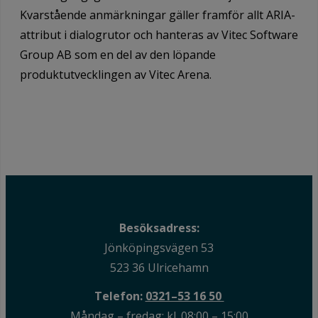
Kvarstående anmärkningar gäller framför allt ARIA-
attribut i dialogrutor och hanteras av Vitec Software
Group AB som en del av den löpande
produktutvecklingen av Vitec Arena.
Besöksadress:
Jönköpingsvägen 53
523 36 Ulricehamn
Telefon:
0321–53 16 50
Måndag – fredag: kl. 08:00 – 15:00