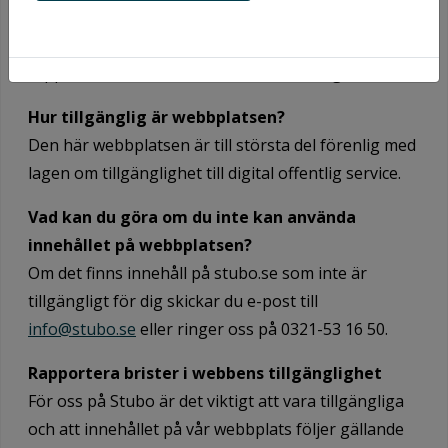
lagen om tillgänglighet på webben, eventuella
kända tillgänglighetsproblem och hur du kan
rapportera brister till oss så att vi kan åtgärda dem.
Hur tillgänglig är webbplatsen?
Den här webbplatsen är till största del förenlig med
lagen om tillgänglighet till digital offentlig service.
Vad kan du göra om du inte kan använda
innehållet på webbplatsen?
Om det finns innehåll på stubo.se som inte är
tillgängligt för dig skickar du e-post till
info@stubo.se
eller ringer oss på 0321-53 16 50.
Rapportera brister i webbens tillgänglighet
För oss på Stubo är det viktigt att vara tillgängliga
och att innehållet på vår webbplats följer gällande