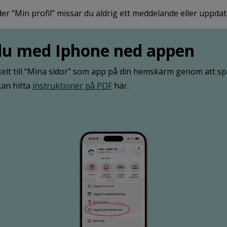
r "Min profil" missar du aldrig ett meddelande eller uppda
 du med Iphone ned appen
lt till “Mina sidor” som app på din hemskärm genom att sp
 kan hitta
instruktioner på PDF
här.