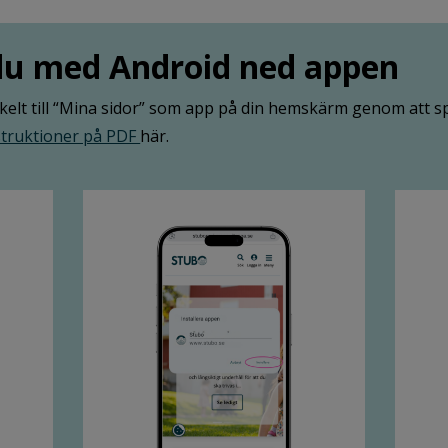
 du med Android ned appen
elt till “Mina sidor” som app på din hemskärm genom att s
struktioner på PDF
här.