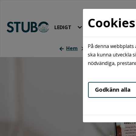
Cookies
LEDIGT
HYRA & BO
På denna webbplats a
Hem
Mina sidor som app
ska kunna utveckla si
nödvändiga, prestand
Godkänn alla