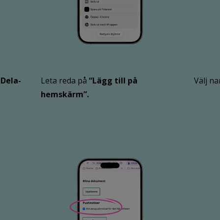
å
Dela-
Leta reda på
“Lägg till på
Välj n
hemskärm”.