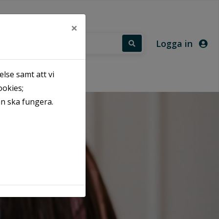
×
Logga in
lse samt att vi
ookies;
an ska fungera.