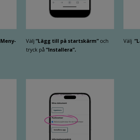
å
Meny-
Välj
“Lägg till på startskärm”
och
Välj
“L
tryck på
“
Installera
”.