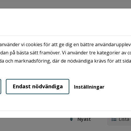
KUNDSERVICE
OM OSS
MINA SIDOR
nvänder vi cookies för att ge dig en bättre användaruppleve
keringar
dan på bästa sätt framöver. Vi använder tre kategorier av c
erar vi lediga parkeringsplatser och garage i våra områden.
a och marknadsföring, där de nödvändiga krävs för att sid
idor
, där du också kan följa din ansökan. I nuläget är det b
en parkerings- eller garageplats. Genom att aktivera bevak
Endast nödvändiga
Inställningar
g i det område du är intresserad av.
Lista