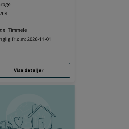
arage
708
de: Timmele
änglig fr.o.m: 2026-11-01
Visa detaljer