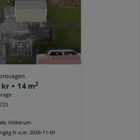
ionsvägen
2
 kr
•
14 m
arage
723
de: Hökerum
änglig fr.o.m: 2026-11-01