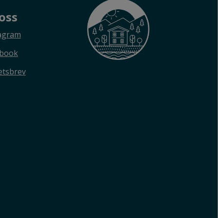
 oss
agram
ebook
tsbrev