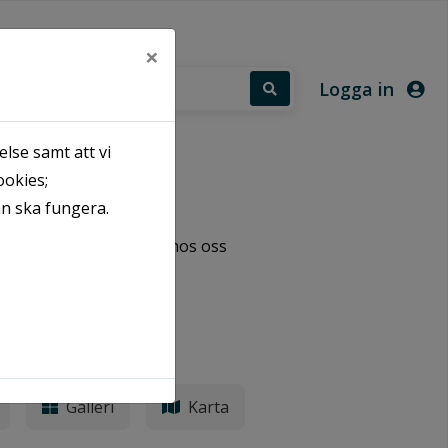
×
Logga in
lse samt att vi
ookies;
an ska fungera.
ara du som är hyresgäst hos oss
ning får du automatiskt
Galleri
Karta