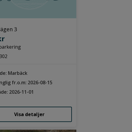
vägen 3
kr
parkering
302
de: Marbäck
änglig fr.o.m: 2026-08-15
räde: 2026-11-01
Visa detaljer