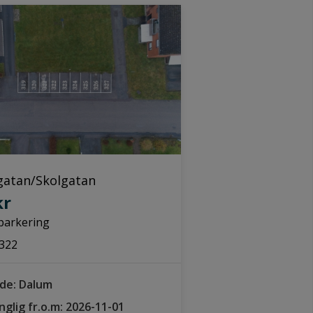
gatan/Skolgatan
kr
parkering
322
de: Dalum
änglig fr.o.m: 2026-11-01