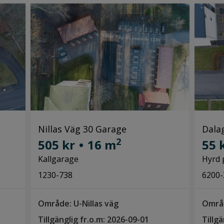
Nillas Väg 30 Garage
Dala
2
505 kr
•
16 m
55 
Kallgarage
Hyrd 
1230-738
6200-
Område: U-Nillas väg
Områ
Tillgänglig fr.o.m: 2026-09-01
Tillg