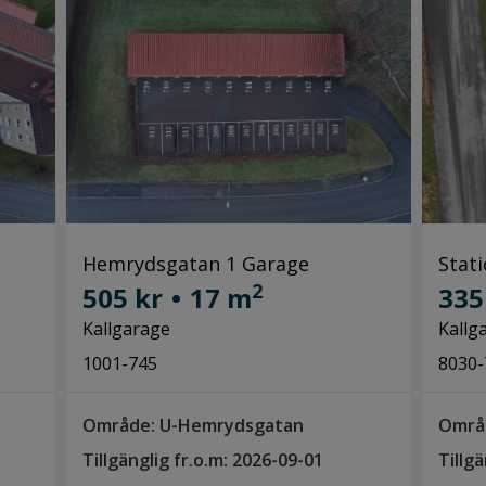
Hemrydsgatan 1 Garage
Stat
2
505 kr
•
17 m
335
Kallgarage
Kallg
1001-745
8030-
Område: U-Hemrydsgatan
Områ
Tillgänglig fr.o.m: 2026-09-01
Tillg