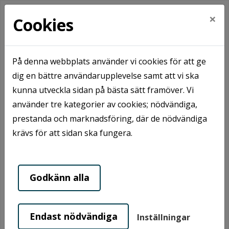
×
Cookies
På denna webbplats använder vi cookies för att ge
Hem
Ledigt
Våra områden
Blidsberg
dig en bättre användarupplevelse samt att vi ska
kunna utveckla sidan på bästa sätt framöver. Vi
använder tre kategorier av cookies; nödvändiga,
prestanda och marknadsföring, där de nödvändiga
krävs för att sidan ska fungera.
Godkänn alla
Blidsberg är ett charmigt och
Endast nödvändiga
Inställningar
naturnära samhälle i Ulricehamns