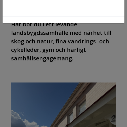
kommuns norra del.
Här bor du i ett levande
landsbygdssamhälle med närhet till
skog och natur, fina vandrings- och
cykelleder, gym och härligt
samhällsengagemang.