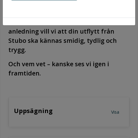
Ibland tar livet en ny riktning – nytt
arbete, större bostad, studier på annan
ort eller kanske ett hus. Oavsett
anledning vill vi att din utflytt från
Stubo ska kännas smidig, tydlig och
trygg.
Och vem vet – kanske ses vi igen i
framtiden.
Uppsägning
Visa