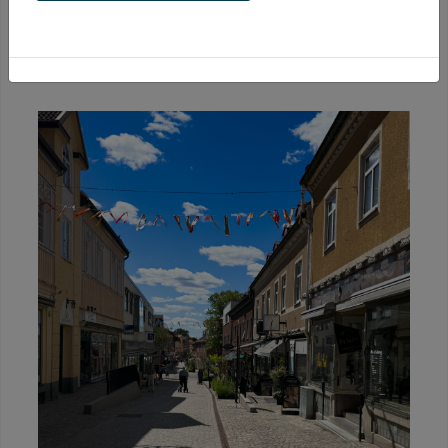
precis intill sjön Åsunden - den
glittrande pärlan mitt i staden!