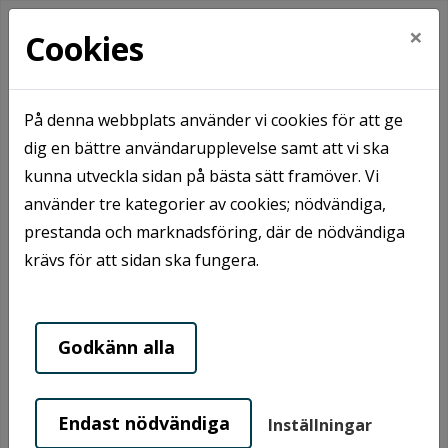
×
Cookies
På denna webbplats använder vi cookies för att ge
Hem
Ledigt
Våra områden
Ulricehamn
dig en bättre användarupplevelse samt att vi ska
kunna utveckla sidan på bästa sätt framöver. Vi
använder tre kategorier av cookies; nödvändiga,
prestanda och marknadsföring, där de nödvändiga
krävs för att sidan ska fungera.
Godkänn alla
Ulricehamn är en inbjudande
Endast nödvändiga
Inställningar
småstad i hjärtat av Västra Götaland,