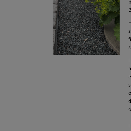
b
B
H
s
f
s
I
m
e
s
o
d
o
I