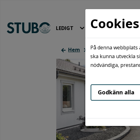
Cookies
LEDIGT
HYRA & BO
På denna webbplats a
Hem
Ledigt
Våra omr
ska kunna utveckla si
nödvändiga, prestand
Godkänn alla