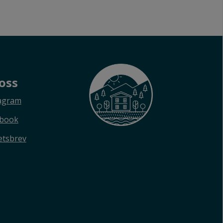
 oss
agram
ebook
tsbrev