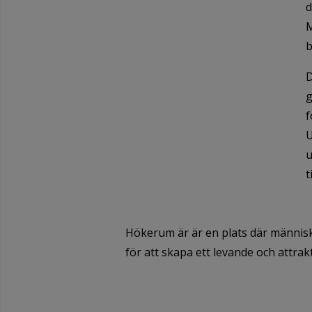
d
M
b
D
g
f
U
u
t
Hökerum är är en plats där människ
för att skapa ett levande och attrak