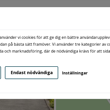
KUNDSERVICE
OM OSS
MINA SIDOR
nvänder vi cookies för att ge dig en bättre användaruppleve
åden
Hökerum
dan på bästa sätt framöver. Vi använder tre kategorier av c
a och marknadsföring, där de nödvändiga krävs för att sid
Lediga lägenheter
Endast nödvändiga
Inställningar