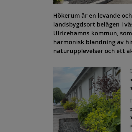
Hökerum är en levande oc
landsbygdsort belägen i vä
Ulricehamns kommun, som 
harmonisk blandning av his
naturupplevelser och ett ak
D
m
m
T
p
m
p