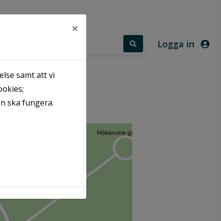
×
Logga in
lse samt att vi
ookies;
an ska fungera.
Fastigheter