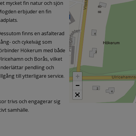
et mycket fin natur och sjön
ogden erbjuder en fin
adplats.
essutom finns en asfalterad
ång- och cykelväg som
örbinder Hökerum med både
lricehamn och Borås, vilket
nderlättar pendling och
+
illgång till ytterligare service.
−
or trivs och engagerar sig
tivt samhälle.